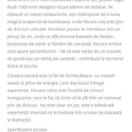
Rush 1000 este designul vizual extrem de detaliat. Pe
măsură ce rotești tambururile, ești întâmpinat de o lume
magică acoperită de bomboane, unde fiecare colț este plin
de dulciuri colorate. Fundalul jocului te introduce într-un
peisaj de vis, unde se află enorme batoane de lămâie,
bastonașe de zahăr și fântâni de ciocolată. Fiecare simbol
care apare pe tambururi – fie că este vorba de un ursuleț
de gumă sau un vârtej de caramel – contribuie la farmecul
dulce al jocului.
Coloana sonoră este la fel de fermecătoare, cu melodii
vesele și pline de energie, care dau tonul întregii
experiențe. Fiecare rotire este însoțită de ritmuri
energizante, care te fac să simți că te afli într-un carnaval
plin de dulciuri. Nu este doar un joc; este o adevărată
experiență imersivă ce te învăluie într-o lume de dulceață
și distracție.
Specificațiile Jocului: