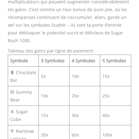
multiplicateurs qui peuvent augmenter considérablement
tes gains. C’est comme un tour bonus de pure joie, où les
récompenses continuent de s’accumuler. Alors, garde un
œil sur les symboles Scatter – ils sont ta porte d’entrée
pour débloquer le potentiel sucré et délicieux de Sugar
Rush 1000.
Tableau des gains par ligne de paiement :
Symbole
3 Symboles
4 Symboles
5 Symboles
🍫 Chocolate
5x
10x
15x
Bar
🧸 Gummy
10x
20x
25x
Bear
🧂 Sugar
15x
30x
40x
Cube
🍭 Rainbow
30x
60x
100x
Lollipop