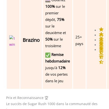
100%
sur le
premier
dépôt,
75%
sur le
deuxième et
25+
Brazino
50%
sur le
pays
troisième
Remise
hebdomadaire
jusqu'à
12%
de vos pertes
dans le jeu
Prix et Reconnaissance 🏆
Le succès de Sugar Rush 1000 dans la communauté des