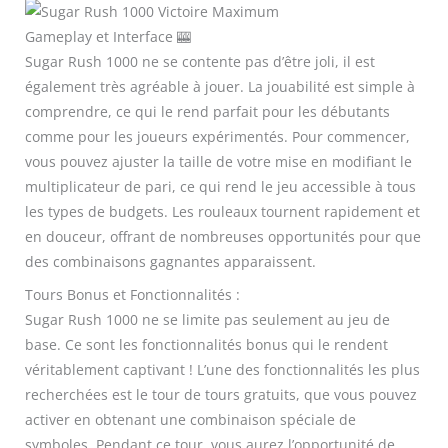
Gameplay et Interface 🎰
Sugar Rush 1000 ne se contente pas d’être joli, il est
également très agréable à jouer. La jouabilité est simple à
comprendre, ce qui le rend parfait pour les débutants
comme pour les joueurs expérimentés. Pour commencer,
vous pouvez ajuster la taille de votre mise en modifiant le
multiplicateur de pari, ce qui rend le jeu accessible à tous
les types de budgets. Les rouleaux tournent rapidement et
en douceur, offrant de nombreuses opportunités pour que
des combinaisons gagnantes apparaissent.
Tours Bonus et Fonctionnalités :
Sugar Rush 1000 ne se limite pas seulement au jeu de
base. Ce sont les fonctionnalités bonus qui le rendent
véritablement captivant ! L’une des fonctionnalités les plus
recherchées est le tour de tours gratuits, que vous pouvez
activer en obtenant une combinaison spéciale de
symboles. Pendant ce tour, vous aurez l’opportunité de