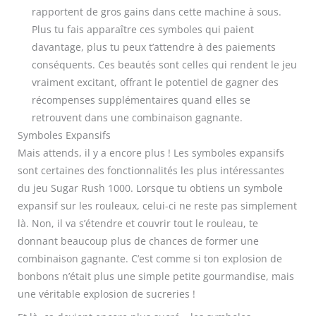
rapportent de gros gains dans cette machine à sous.
Plus tu fais apparaître ces symboles qui paient
davantage, plus tu peux t’attendre à des paiements
conséquents. Ces beautés sont celles qui rendent le jeu
vraiment excitant, offrant le potentiel de gagner des
récompenses supplémentaires quand elles se
retrouvent dans une combinaison gagnante.
Symboles Expansifs
Mais attends, il y a encore plus ! Les symboles expansifs
sont certaines des fonctionnalités les plus intéressantes
du jeu Sugar Rush 1000. Lorsque tu obtiens un symbole
expansif sur les rouleaux, celui-ci ne reste pas simplement
là. Non, il va s’étendre et couvrir tout le rouleau, te
donnant beaucoup plus de chances de former une
combinaison gagnante. C’est comme si ton explosion de
bonbons n’était plus une simple petite gourmandise, mais
une véritable explosion de sucreries !