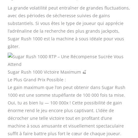
La grande volatilité peut entraîner de grandes fluctuations,
avec des périodes de sécheresse suivies de gains
substantiels. Si vous êtes le type de joueur qui apprécie
l’adrénaline de la recherche des plus grands jackpots,
Sugar Rush 1000 est la machine à sous idéale pour vous
gâter.
Sugar Rush 1000 Victoire Maximum 🍒
Le Plus Grand Prix Possible :
Le gain maximum que l’on peut obtenir dans Sugar Rush
1000 est une somme stupéfiante de 100 000 fois ta mise.
Oui, tu as bien lu — 100 000x ! Cette possibilité de gain
énorme rend le jeu encore plus captivant. L’idée de
décrocher une telle victoire tout en profitant d’une
machine à sous amusante et visuellement spectaculaire
suffit à faire battre plus fort le cœur de chaque joueur.