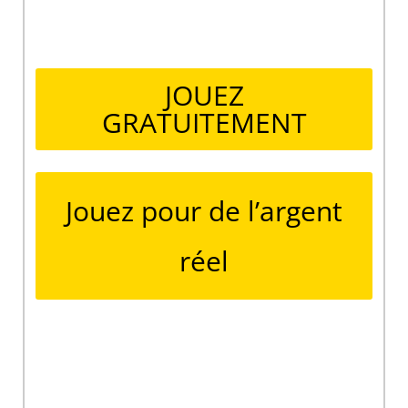
JOUEZ
GRATUITEMENT
Jouez pour de l’argent
réel