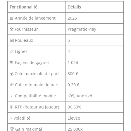
Fonctionnalité
Détails
📅 Année de lancement
2025
🛠️ Fournisseur
Pragmatic Play
🎰 Rouleaux
5
📏 Lignes
4
🔢 Façons de gagner
1 024
💰 Cote maximale de pari
300 €
💸 Cote minimale de pari
0.20 €
📱 Compatibilité mobile
iOS, Android
🎯 RTP (Retour au joueur)
96.50%
⚡ Volatilité
Élevée
🏆 Gain maximal
25 000x