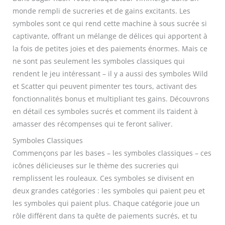
monde rempli de sucreries et de gains excitants. Les
symboles sont ce qui rend cette machine à sous sucrée si
captivante, offrant un mélange de délices qui apportent à
la fois de petites joies et des paiements énormes. Mais ce
ne sont pas seulement les symboles classiques qui
rendent le jeu intéressant – il y a aussi des symboles Wild
et Scatter qui peuvent pimenter tes tours, activant des
fonctionnalités bonus et multipliant tes gains. Découvrons
en détail ces symboles sucrés et comment ils t’aident à
amasser des récompenses qui te feront saliver.
Symboles Classiques
Commençons par les bases – les symboles classiques – ces
icônes délicieuses sur le thème des sucreries qui
remplissent les rouleaux. Ces symboles se divisent en
deux grandes catégories : les symboles qui paient peu et
les symboles qui paient plus. Chaque catégorie joue un
rôle différent dans ta quête de paiements sucrés, et tu