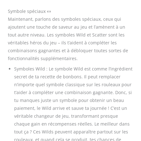
Symbole spéciaux 🍬
Maintenant, parlons des symboles spéciaux, ceux qui
ajoutent une touche de saveur au jeu et l’amènent à un
tout autre niveau. Les symboles Wild et Scatter sont les
véritables héros du jeu – ils t’aident à compléter les
combinaisons gagnantes et à débloquer toutes sortes de
fonctionnalités supplémentaires.
Symboles Wild : Le symbole Wild est comme l’ingrédient
secret de ta recette de bonbons. Il peut remplacer
n’importe quel symbole classique sur les rouleaux pour
t’aider à compléter une combinaison gagnante. Donc, si
tu manques juste un symbole pour obtenir un beau
paiement, le Wild arrive et sauve ta journée ! C’est un
véritable changeur de jeu, transformant presque
chaque gain en récompenses réelles. Le meilleur dans
tout ça ? Ces Wilds peuvent apparaître partout sur les
rouleaux, et quand cela se produit, tes chances de